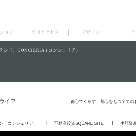
ション
交通アクセス
デザイン
プ
、CONCIERIA (コンシェリア)
ライフ
都心でくらす、都心をもつ全ての
ン
「コンシェリア」
不動産投資SQUARE SITE
少額資