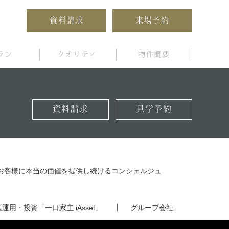
資料請求
来場予約
ラン
クオリティ
物件概要
資料請求
見学予約
お客様に本当の価値を提供し続けるコンシェルジュ
産運用・投資
「一口家主 iAsset」
グループ会社